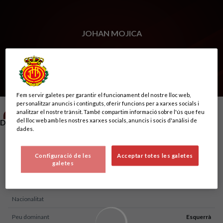
Skip to main content
JOHAN MOJICA
22
Fem servir galetes per garantir el funcionament del nostre lloc web,
personalitzar anuncis i continguts, oferir funcions per a xarxes socials i
analitzar el nostre trànsit. També compartim informació sobre l'ús que feu
POSICIÓ
del lloc web amb les nostres xarxes socials, anuncis i socis d'anàlisi de
DEFENSA
dades.
Naixement
Configuració de les
Acceptar totes les galetes
Edat
33 anys
galetes
País
Colòmbia
Nacionalitat
Peu dominant
Esquerrà