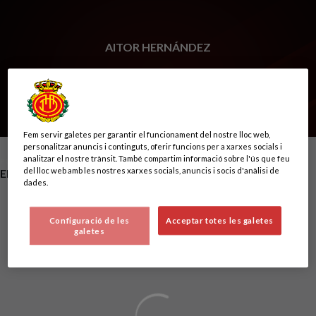
Skip to main content
AITOR HERNÁNDEZ
0
Fem servir galetes per garantir el funcionament del nostre lloc web,
personalitzar anuncis i continguts, oferir funcions per a xarxes socials i
analitzar el nostre trànsit. També compartim informació sobre l'ús que feu
POSICIÓ
del lloc web amb les nostres xarxes socials, anuncis i socis d'anàlisi de
ENCARREGAT DE MATERIAL
dades.
Configuració de les
Acceptar totes les galetes
galetes