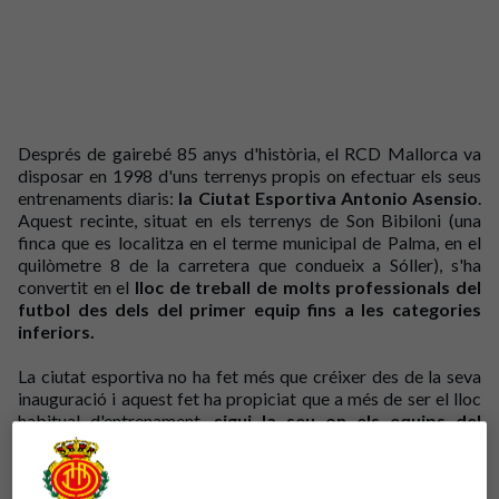
Després de gairebé 85 anys d'història, el RCD Mallorca va
disposar en 1998 d'uns terrenys propis on efectuar els seus
entrenaments diaris:
la Ciutat Esportiva Antonio Asensio
.
Aquest recinte, situat en els terrenys de Son Bibiloni (una
finca que es localitza en el terme municipal de Palma, en el
quilòmetre 8 de la carretera que condueix a Sóller), s'ha
convertit en el
lloc de treball de molts professionals del
futbol des dels del primer equip fins a les categories
inferiors.
La ciutat esportiva no ha fet més que créixer des de la seva
inauguració i aquest fet ha propiciat que a més de ser el lloc
habitual d'entrenament,
sigui la seu on els equips del
futbol base disputen els seus respectius partits.
A l'estiu de 2006, es va construir
una graderia amb