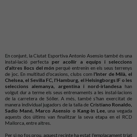
En conjunt, la Ciutat Esportiva Antonio Asensio també és una
instal·lació perfecta
per acollir a equips i seleccions
d'altres llocs del món
perquè entrenin en els seus terrenys
de joc. En multitud d'ocasions, clubs com
l'Inter de Milà, el
Chelsea, el Sevilla FC, l'Hamburg, el Helsingborgs IF o les
seleccions alemanya, argentina i nord-irlandesa
han
volgut dur a terme els seus entrenaments a les instal·lacions
de la carretera de Sóller. A més, també s'han exercitat de
manera individual jugadors de la talla de
Cristiano Ronaldo,
Sadio Mané, Marco Asensio o Kang-In Lee
, una vegada
aquests dos últims van finalitzar la seva etapa en el RCD
Mallorca, entre altres.
Per si no fos prou, aquest recinte ha estat l'emplaçament triat