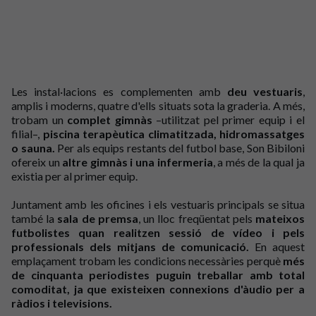
Les instal·lacions es complementen amb
deu vestuaris
,
amplis i moderns, quatre d'ells situats sota la graderia. A més,
trobam un
complet gimnàs
–utilitzat pel primer equip i el
filial–,
piscina terapèutica climatitzada, hidromassatges
o sauna.
Per als equips restants del futbol base, Son Bibiloni
ofereix un
altre gimnàs i una infermeria
, a més de la qual ja
existia per al primer equip.
Juntament amb les oficines i els vestuaris principals se situa
també la
sala de premsa
, un lloc freqüentat pels
mateixos
futbolistes quan realitzen sessió de vídeo i pels
professionals dels mitjans de comunicació.
En aquest
emplaçament trobam les condicions necessàries perquè
més
de cinquanta periodistes puguin treballar amb total
comoditat, ja que existeixen connexions d'àudio per a
ràdios i televisions.