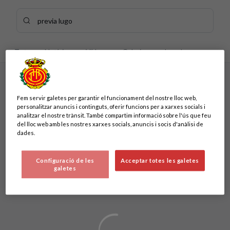
Skip to main content
Cercar contingut - previa%20lugo
Introdueix la teva cerca, espera uns instants i et mostrarem 
Tots
Notícies
Vídeos
Galeries
Jugadors
Sense resultats
Sense resultats
Fem servir galetes per garantir el funcionament del nostre lloc web,
personalitzar anuncis i continguts, oferir funcions per a xarxes socials i
analitzar el nostre trànsit. També compartim informació sobre l'ús que feu
del lloc web amb les nostres xarxes socials, anuncis i socis d'anàlisi de
dades.
Configuració de les
Acceptar totes les galetes
galetes