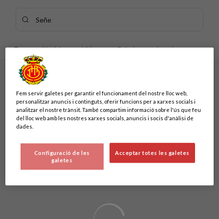
Skip to main content
Cercar contingut - Se%C3%B1e
Introdueix la teva cerca, espera uns instants i et mostrarem 
Tots
Notícies
Vídeos
Galeries
Jugadors
Sense resultats
Sense resultats
Fem servir galetes per garantir el funcionament del nostre lloc web,
personalitzar anuncis i continguts, oferir funcions per a xarxes socials i
analitzar el nostre trànsit. També compartim informació sobre l'ús que feu
del lloc web amb les nostres xarxes socials, anuncis i socis d'anàlisi de
dades.
Configuració de les
Acceptar totes les galetes
galetes