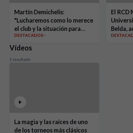
Martín Demichelis:
El RCD 
"Lucharemos como lo merece
Universi
el club y la situación para
Belda, a
DESTACADOS
DESTACA
volver a Primera"
sellan u
hasta 2
Vídeos
1 resultado
La magia y las raíces de uno
de los torneos más clásicos