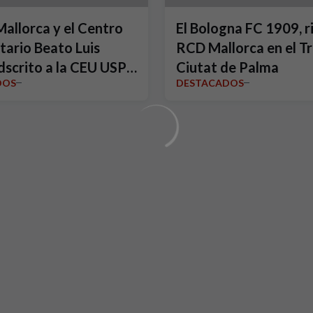
Mallorca y el Centro
El Bologna FC 1909, ri
tario Beato Luis
RCD Mallorca en el T
dscrito a la CEU USP,
Ciutat de Palma
DOS
DESTACADOS
n acuerdo estratégico
028