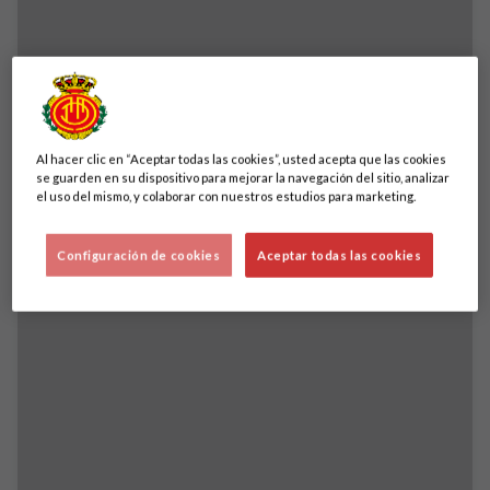
Betpoint, L’Artista, Ritzi, Virrey Events y La
Greppia retiran sus lonas de Sol Alta
Al hacer clic en “Aceptar todas las cookies”, usted acepta que las cookies
DESTACADOS
se guarden en su dispositivo para mejorar la navegación del sitio, analizar
el uso del mismo, y colaborar con nuestros estudios para marketing.
Configuración de cookies
Aceptar todas las cookies