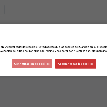
emos contenidos relacionados con esta. Mínimo tres caracteres.
ores
c en “Aceptar todas las cookies”, usted acepta que las cookies se guarden en su disposit
avegación del sitio, analizar el uso del mismo, y colaborar con nuestros estudios para ma
Configuración de cookies
Aceptar todas las cookies