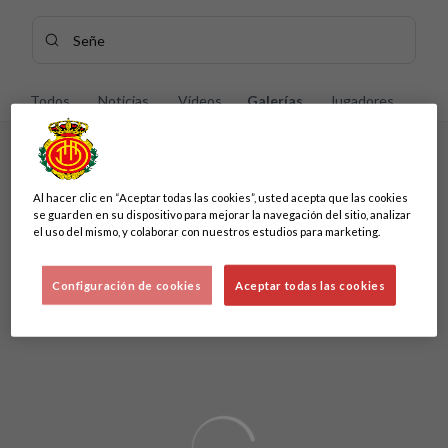
Skip to main content
Buscar contenidos - Se%C3%B1e
Introduce tu búsqueda, espera unos instantes y te mostrarem
Todos
Noticias
Vídeos
Galerías
Jugadores
Sin resultados
Al hacer clic en “Aceptar todas las cookies”, usted acepta que las cookies
Sin resultados
se guarden en su dispositivo para mejorar la navegación del sitio, analizar
el uso del mismo, y colaborar con nuestros estudios para marketing.
Configuración de cookies
Aceptar todas las cookies