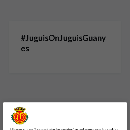
Skip to main content
#‎JuguisOnJuguisGuany
es
Al hacer clic en “Aceptar todas las cookies”, usted acepta que las cookies