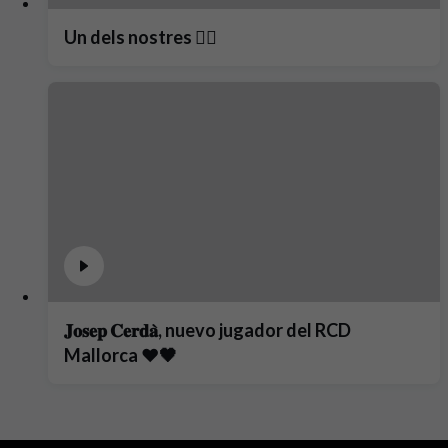
Un dels nostres ❤️‍🔥
𝐉𝐨𝐬𝐞𝐩 𝐂𝐞𝐫𝐝𝐚̀, nuevo jugador del RCD
Mallorca ❤️🖤