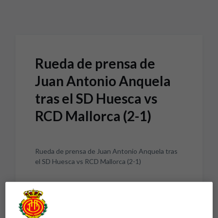
Skip to main content
Rueda de prensa de
Juan Antonio Anquela
tras el SD Huesca vs
RCD Mallorca (2-1)
Rueda de prensa de Juan Antonio Anquela tras
el SD Huesca vs RCD Mallorca (2-1)