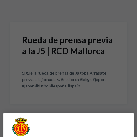
Skip to main content
Rueda de prensa previa
a la J5 | RCD Mallorca
Sigue la rueda de prensa de Jagoba Arrasate
previa a la jornada 5. #mallorca #laliga #japon
#japan #futbol #españa #spain ...