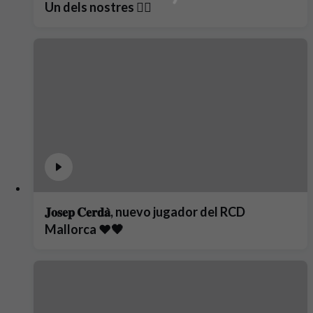
Un dels nostres ❤️‍🔥
𝐉𝐨𝐬𝐞𝐩 𝐂𝐞𝐫𝐝𝐚̀, nuevo jugador del RCD
Mallorca ❤️🖤