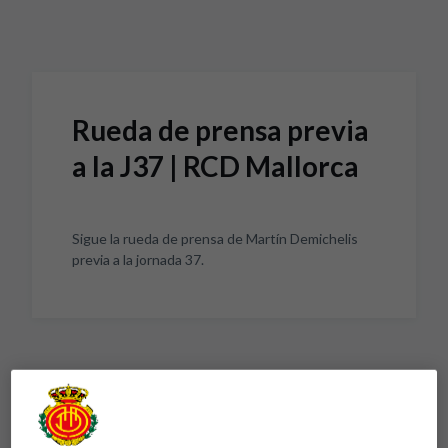
Skip to main content
Rueda de prensa previa
a la J37 | RCD Mallorca
Sigue la rueda de prensa de Martín Demichelis
previa a la jornada 37.