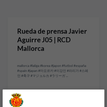
Skip to main content
Rueda de prensa Javier
Aguirre J05 | RCD
Mallorca
mallorca #laliga #korea #japon #futbol #españa
#spain #japan #마요르카 #이강인 #라리가 #스페
인 #축구 #マジョルカ #ラリーガ ...