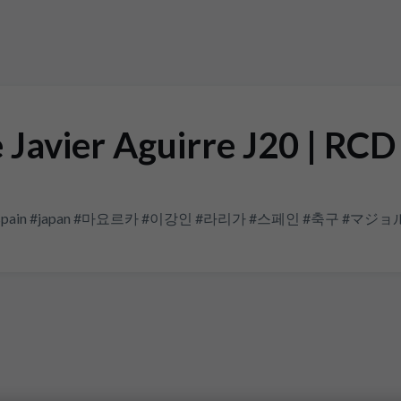
 Javier Aguirre J20 | RCD
 #españa #spain #japan #마요르카 #이강인 #라리가 #스페인 #축구 #マジ