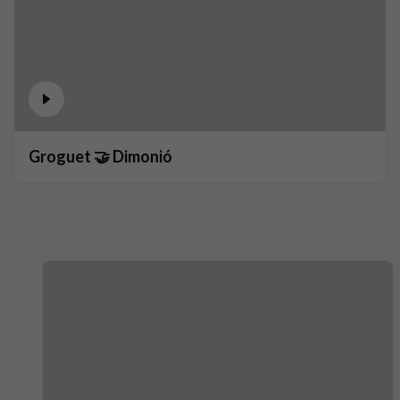
Groguet 🤝 Dimonió