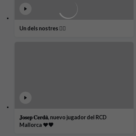
Un dels nostres ❤️‍🔥
𝐉𝐨𝐬𝐞𝐩 𝐂𝐞𝐫𝐝𝐚̀, nuevo jugador del RCD
Mallorca ❤️🖤