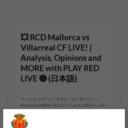
Skip to main content
💥 RCD Mallorca vs
Villarreal CF LIVE! |
Analysis, Opinions and
MORE with PLAY RED
LIVE 🔴 (日本語)
マジョルカ #ラリーガ #サッカー #スペイン
#JuntsSomMillors RCDマジョルカ公式チャンネ
ルに登録しよう ...