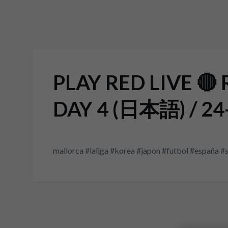
PLAY RED LIVE 
DAY 4 (日本語) / 24-
mallorca #laliga #korea #japon #futbol