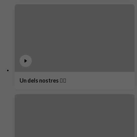
Un dels nostres ❤️‍🔥