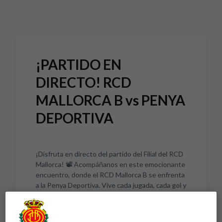
Skip to main content
¡PARTIDO EN
DIRECTO! RCD
MALLORCA B vs PENYA
DEPORTIVA
¡Disfruta en directo del partido del Filial del RCD
Mallorca! 📽️ Acompáñanos en este emocionante
encuentro, donde el RCD Mallorca B se enfrenta
a la Penya Deportiva. Vive cada jugada, cada gol y
cada emoción con nosotros