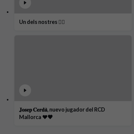
Un dels nostres ❤️‍🔥
𝐉𝐨𝐬𝐞𝐩 𝐂𝐞𝐫𝐝𝐚̀, nuevo jugador del RCD
Mallorca ❤️🖤