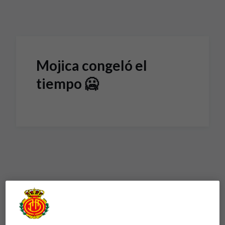
Skip to main content
Mojica congeló el
tiempo 🥶