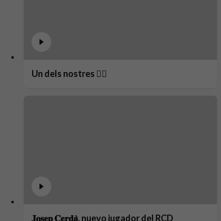
Un dels nostres ❤️‍🔥
𝐉𝐨𝐬𝐞𝐩 𝐂𝐞𝐫𝐝𝐚̀, nuevo jugador del RCD