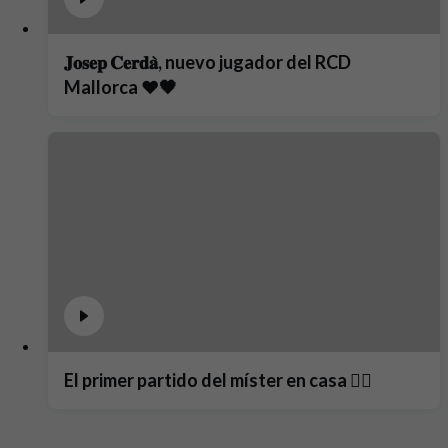
𝐉𝐨𝐬𝐞𝐩 𝐂𝐞𝐫𝐝𝐚̀, nuevo jugador del RCD
Mallorca ❤️🖤
El primer partido del míster en casa ❤️‍🔥