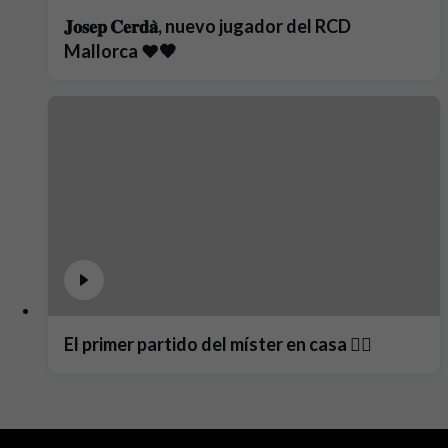
𝐉𝐨𝐬𝐞𝐩 𝐂𝐞𝐫𝐝𝐚̀, nuevo jugador del RCD
Mallorca ❤️🖤
El primer partido del míster en casa ❤️‍🔥