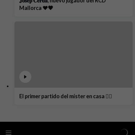
𝐉𝐨𝐬𝐞𝐩 𝐂𝐞𝐫𝐝𝐚̀, nuevo jugador del RCD
Mallorca ❤️🖤
El primer partido del míster en casa ❤️‍🔥