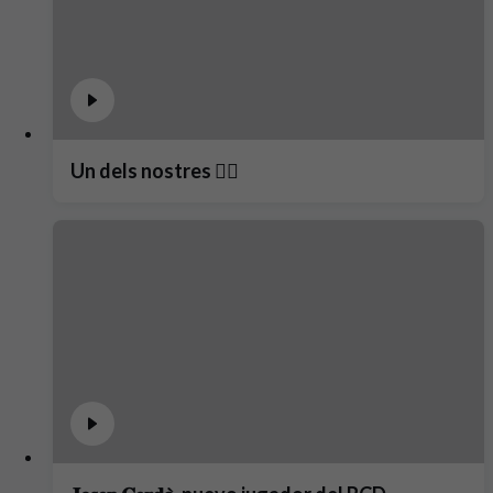
Un dels nostres ❤️‍🔥