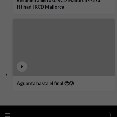
Resumen amistoso RCD Mallorca 4-2 Al
Ittihad | RCD Mallorca
Aguanta hasta el final 🥹🥲