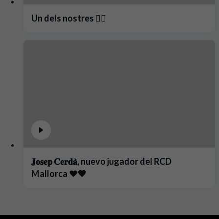
Un dels nostres ❤️‍🔥
𝐉𝐨𝐬𝐞𝐩 𝐂𝐞𝐫𝐝𝐚̀, nuevo jugador del RCD
Mallorca ❤️🖤