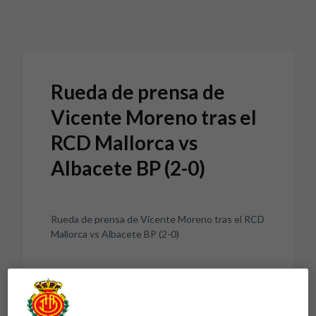
Skip to main content
Rueda de prensa de
Vicente Moreno tras el
RCD Mallorca vs
Albacete BP (2-0)
Rueda de prensa de Vicente Moreno tras el RCD
Mallorca vs Albacete BP (2-0)