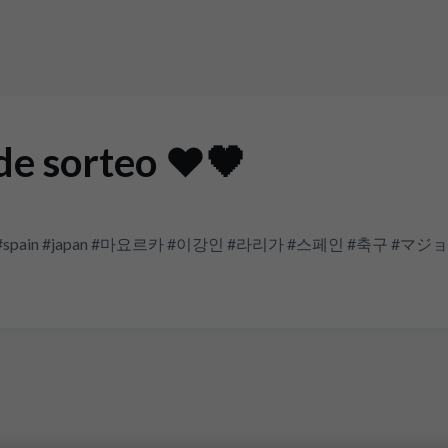
 de sorteo ❤️🖤
tbol #españa #spain #japan #마요르카 #이강인 #라리가 #스페인