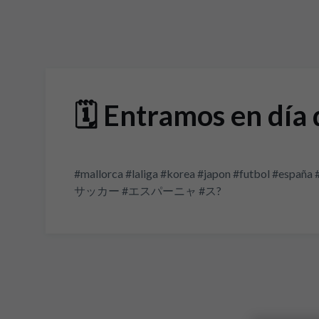
🗓️ Entramos en día
#mallorca #laliga #korea #japon #fu
サッカー #エスパーニャ #ス?