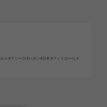
 #축구 #マジョルカ #ラリーガ #ハポン#日本 #フットボール #