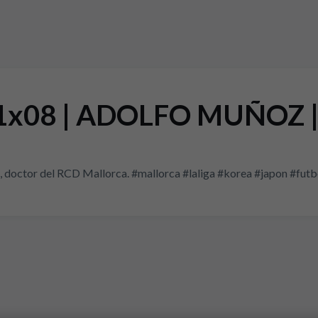
x08 | ADOLFO MUÑOZ | 
doctor del RCD Mallorca. #mallorca #laliga #korea #japon #futbol