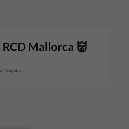
RCD Mallorca 👹
 #españa ...