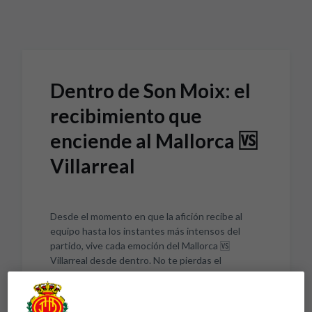
Skip to main content
Dentro de Son Moix: el
recibimiento que
enciende al Mallorca 🆚
Villarreal
Desde el momento en que la afición recibe al
equipo hasta los instantes más intensos del
partido, vive cada emoción del Mallorca 🆚
Villarreal desde dentro. No te pierdas el
ambiente único de Son Moix y cómo la grada
impul