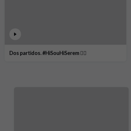
Dos partidos. #HiSouHiSerem ❤️‍🔥