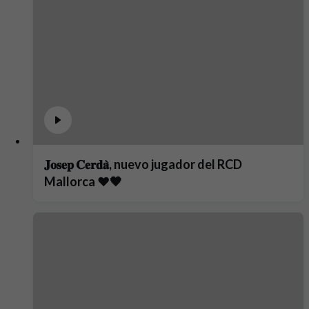
𝐉𝐨𝐬𝐞𝐩 𝐂𝐞𝐫𝐝𝐚̀, nuevo jugador del RCD
Mallorca ❤️🖤