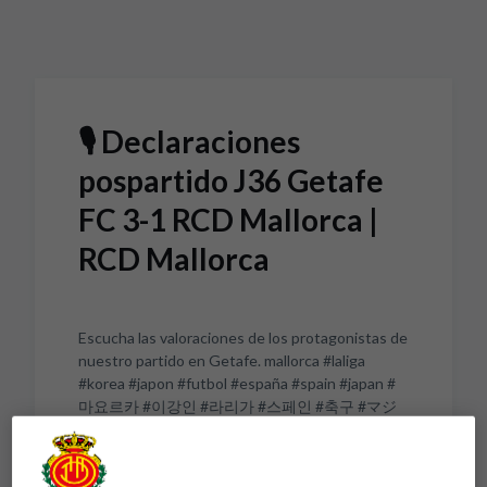
Skip to main content
🎙️ Declaraciones
pospartido J36 Getafe
FC 3-1 RCD Mallorca |
RCD Mallorca
Escucha las valoraciones de los protagonistas de
nuestro partido en Getafe. mallorca #laliga
#korea #japon #futbol #españa #spain #japan #
마요르카 #이강인 #라리가 #스페인 #축구 #マジ
ョルカ #ラリーガ #?