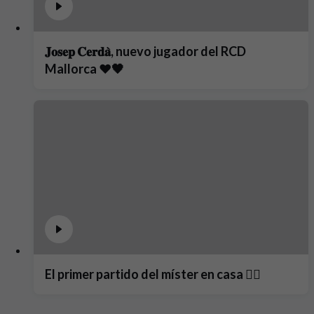
𝐉𝐨𝐬𝐞𝐩 𝐂𝐞𝐫𝐝𝐚̀, nuevo jugador del RCD
Mallorca ❤️🖤
El primer partido del míster en casa ❤️‍🔥