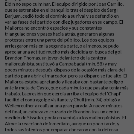
Eldin no supo culminar. El equipo dirigido por Joan Carrillo,
que se estrenaba en el banquillo tras el despido de Sergi
Barjuan, cedió todo el dominio a su rival y se defendió en
varias fases del partido con diez jugadores en su campo. El
Mallorca no encontró espacios y sus constantes
triangulaciones y pases hacia atrás, generaron algunas
protestas entre una parte del público. Los dos equipos
arriesgaron más en la segunda parte, o al menos, se pudo
apreciar una actitud mucho más decidida en busca del gol.
Brandon Thomas, un joven delantero de la cantera
mallorquinista, sustituyó a Campabadal (min. 58) y muy
pocos minutos después, dispuso de la ocasión más clara del
partido para abrir el marcador, pero su disparo se fue alto. El
Mallorca estaba apretando y llegaba con bastante peligro
ante la meta de Casto, que cada minuto que pasaba tenía más
trabajo. La presión que ejercía arriba el equipo del 'Chapi'
facilitó el contragolpe visitante, y Chuli (min. 74) obligó a
Wellenreuther a realizar una gran parada. A nueve minutos
del final, un cabezazo cruzado de Brandon tras un centro
medido de Sissoko, ponía en ventaja a los mallorquinistas. El
Almería reaccionó de inmediato, aunque un poco tarde, y
todos sus intentos por empatar chocaron con la defensa