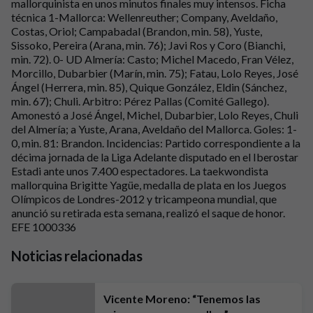
mallorquinista en unos minutos finales muy intensos. Ficha
técnica 1-Mallorca: Wellenreuther; Company, Aveldaño,
Costas, Oriol; Campabadal (Brandon, min. 58), Yuste,
Sissoko, Pereira (Arana, min. 76); Javi Ros y Coro (Bianchi,
min. 72). 0- UD Almería: Casto; Michel Macedo, Fran Vélez,
Morcillo, Dubarbier (Marín, min. 75); Fatau, Lolo Reyes, José
Ángel (Herrera, min. 85), Quique González, Eldin (Sánchez,
min. 67); Chuli. Arbitro: Pérez Pallas (Comité Gallego).
Amonestó a José Ángel, Michel, Dubarbier, Lolo Reyes, Chuli
del Almería; a Yuste, Arana, Aveldaño del Mallorca. Goles: 1-
0, min. 81: Brandon. Incidencias: Partido correspondiente a la
décima jornada de la Liga Adelante disputado en el Iberostar
Estadi ante unos 7.400 espectadores. La taekwondista
mallorquina Brigitte Yagüe, medalla de plata en los Juegos
Olímpicos de Londres-2012 y tricampeona mundial, que
anunció su retirada esta semana, realizó el saque de honor.
EFE 1000336
Noticias relacionadas
Vicente Moreno: “Tenemos las