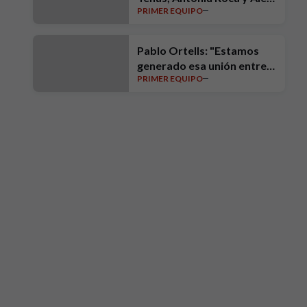
PRIMER EQUIPO
Sala
Pablo Ortells: "Estamos
generado esa unión entre
PRIMER EQUIPO
toda la gente del club"