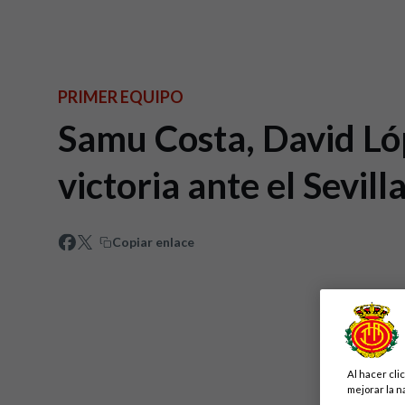
PRIMER EQUIPO
Samu Costa, David Lóp
victoria ante el Sevill
Copiar enlace
Al hacer cli
mejorar la n