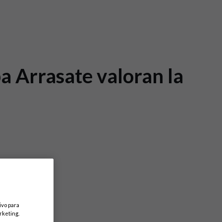
a Arrasate valoran la
ivo para
rketing.