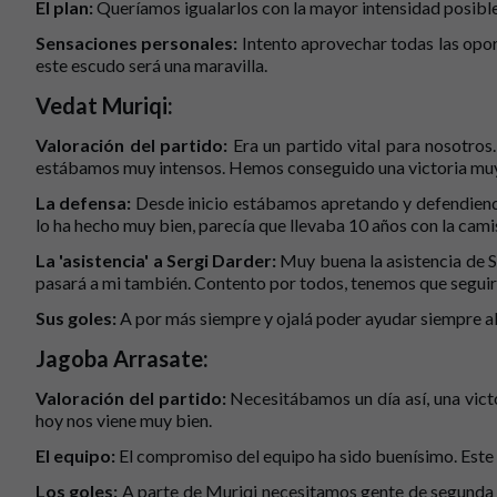
El plan:
Queríamos igualarlos con la mayor intensidad posible
Sensaciones personales:
Intento aprovechar todas las opor
este escudo será una maravilla.
Vedat Muriqi:
Valoración del partido:
Era un partido vital para nosotros
estábamos muy intensos. Hemos conseguido una victoria muy
La defensa:
Desde inicio estábamos apretando y defendiend
lo ha hecho muy bien, parecía que llevaba 10 años con la cami
La 'asistencia' a Sergi Darder:
Muy buena la asistencia de Se
pasará a mi también. Contento por todos, tenemos que seguir a
Sus goles:
A por más siempre y ojalá poder ayudar siempre a
Jagoba Arrasate:
Valoración del partido:
Necesitábamos un día así, una vict
hoy nos viene muy bien.
El equipo:
El compromiso del equipo ha sido buenísimo. Este
Los goles:
A parte de Muriqi necesitamos gente de segunda 