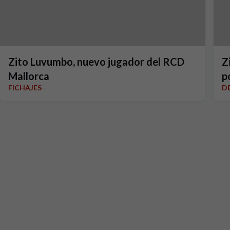
Zito Luvumbo, nuevo jugador del RCD
Z
Mallorca
p
FICHAJES
D