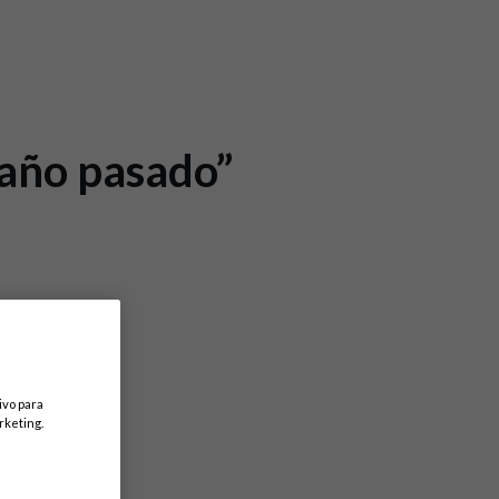
 año pasado”
ivo para
rketing.