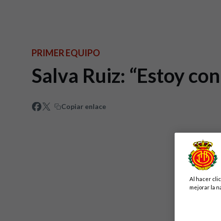
PRIMER EQUIPO
Salva Ruiz: “Estoy co
Copiar enlace
Al hacer cli
mejorar la n