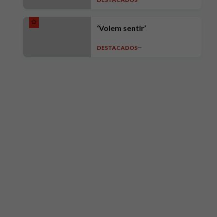
intensidad, ambición y
exigencia"
‘Volem sentir’
DESTACADOS