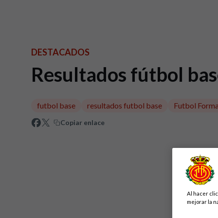
DESTACADOS
Resultados fútbol bas
futbol base
resultados futbol base
Futbol Forma
Copiar enlace
Al hacer cli
mejorar la n