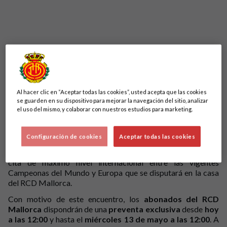
Al hacer clic en “Aceptar todas las cookies”, usted acepta que las cookies
se guarden en su dispositivo para mejorar la navegación del sitio, analizar
el uso del mismo, y colaborar con nuestros estudios para marketing.
El Estadi Mallorca Son Moix acogerá el
viernes 5 de junio, a
Configuración de cookies
Aceptar todas las cookies
las 21:00
, el partido entre
España e Inglaterra femenino
,
correspondiente a los
Women’s European Qualifiers
. Una
cita de máximo nivel internacional entre las vigentes
Campeonas del Mundo y Europa que se disputará en la casa
del RCD Mallorca.
Con motivo de este encuentro, los
abonados del RCD
Mallorca
dispondrán de una
preventa exclusiva
desde
hoy
a las 12:00
y hasta el
miércoles 13 de mayo a las 12:00
. A