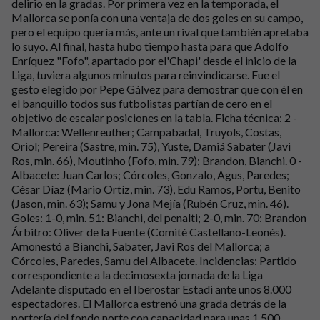
delirio en la gradas. Por primera vez en la temporada, el
Mallorca se ponía con una ventaja de dos goles en su campo,
pero el equipo quería más, ante un rival que también apretaba
lo suyo. Al final, hasta hubo tiempo hasta para que Adolfo
Enríquez "Fofo", apartado por el'Chapi' desde el inicio de la
Liga, tuviera algunos minutos para reinvindicarse. Fue el
gesto elegido por Pepe Gálvez para demostrar que con él en
el banquillo todos sus futbolistas partían de cero en el
objetivo de escalar posiciones en la tabla. Ficha técnica: 2 -
Mallorca: Wellenreuther; Campabadal, Truyols, Costas,
Oriol; Pereira (Sastre, min. 75), Yuste, Damiá Sabater (Javi
Ros, min. 66), Moutinho (Fofo, min. 79); Brandon, Bianchi. 0 -
Albacete: Juan Carlos; Córcoles, Gonzalo, Agus, Paredes;
César Díaz (Mario Ortíz, min. 73), Edu Ramos, Portu, Benito
(Jason, min. 63); Samu y Jona Mejía (Rubén Cruz, min. 46).
Goles: 1-0, min. 51: Bianchi, del penalti; 2-0, min. 70: Brandon
Árbitro: Oliver de la Fuente (Comité Castellano-Leonés).
Amonestó a Bianchi, Sabater, Javi Ros del Mallorca; a
Córcoles, Paredes, Samu del Albacete. Incidencias: Partido
correspondiente a la decimosexta jornada de la Liga
Adelante disputado en el Iberostar Estadi ante unos 8.000
espectadores. El Mallorca estrenó una grada detrás de la
portería del fondo norte con capacidad para unas 1.500