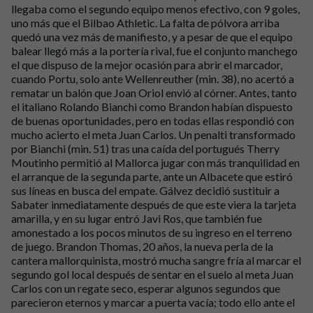
llegaba como el segundo equipo menos efectivo, con 9 goles,
uno más que el Bilbao Athletic. La falta de pólvora arriba
quedó una vez más de manifiesto, y a pesar de que el equipo
balear llegó más a la portería rival, fue el conjunto manchego
el que dispuso de la mejor ocasión para abrir el marcador,
cuando Portu, solo ante Wellenreuther (min. 38), no acertó a
rematar un balón que Joan Oriol envió al córner. Antes, tanto
el italiano Rolando Bianchi como Brandon habían dispuesto
de buenas oportunidades, pero en todas ellas respondió con
mucho acierto el meta Juan Carlos. Un penalti transformado
por Bianchi (min. 51) tras una caída del portugués Therry
Moutinho permitió al Mallorca jugar con más tranquilidad en
el arranque de la segunda parte, ante un Albacete que estiró
sus líneas en busca del empate. Gálvez decidió sustituir a
Sabater inmediatamente después de que este viera la tarjeta
amarilla, y en su lugar entró Javi Ros, que también fue
amonestado a los pocos minutos de su ingreso en el terreno
de juego. Brandon Thomas, 20 años, la nueva perla de la
cantera mallorquinista, mostró mucha sangre fría al marcar el
segundo gol local después de sentar en el suelo al meta Juan
Carlos con un regate seco, esperar algunos segundos que
parecieron eternos y marcar a puerta vacía; todo ello ante el