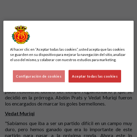
Al hacer clic en “Aceptar todas las cookies”, usted acepta que las cookies
se guarden en su dispositivo para mejorar la navegación del sitio, analizar
el uso del mismo, y colaborar con nuestros estudios para marketing.
El RCD Mallorca ganó 0-2 al Pontevedra CF en el Estadio
Configuración de cookies
Aceptar todas las cookies
Municipal de Pasarón en el encuentro correspondiente a los
dieciseisavos de final de Copa del Rey. Un partido que no
pudo resolverse dentro del tiempo reglamentario y que se
decidió en la prórroga. Abdón Prats y Vedat Muriqi fueron
los encargados de marcar los goles bermellones.
Vedat Muriqi
"
Sabíamos que iba a ser un partido difícil en un campo muy
duro, pero hemos ganado que era lo importante de este
partido para pasar a la próxima ronda. Ahora este lo