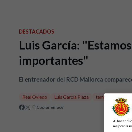
DESTACADOS
Luis García: "Estamos
importantes"
El entrenador del RCD Mallorca comparece 
Real Oviedo
Luis García Plaza
temporada 2020
Copiar enlace
Al hacer cli
mejorar la n