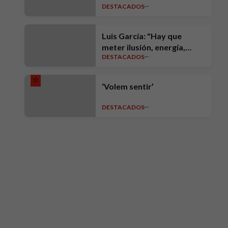
DESTACADOS
Patrocinador Oficial
Luis García: "Hay que
meter ilusión, energía,
DESTACADOS
intensidad, ambición y
exigencia"
‘Volem sentir’
DESTACADOS