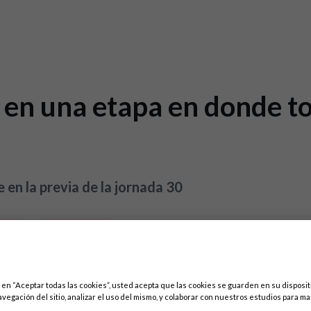
 en una etapa en donde to
en la previa de la jornada 30
-2021
RCD Mallorca
c en “Aceptar todas las cookies”, usted acepta que las cookies se guarden en su disposit
avegación del sitio, analizar el uso del mismo, y colaborar con nuestros estudios para ma