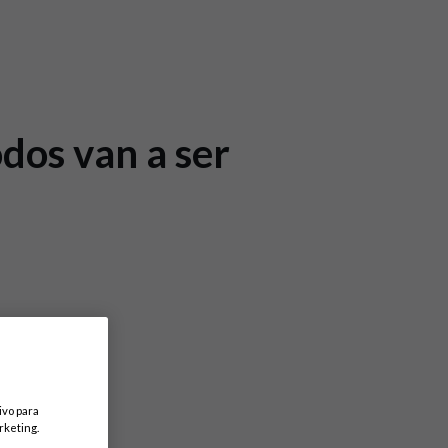
dos van a ser
ivo para
rketing.