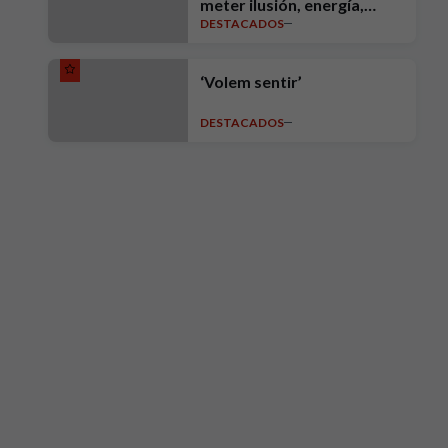
meter ilusión, energía,
DESTACADOS
intensidad, ambición y
exigencia"
‘Volem sentir’
DESTACADOS