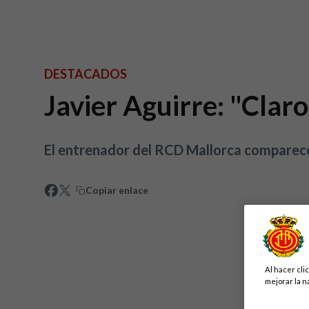
DESTACADOS
Javier Aguirre: "Clar
El entrenador del RCD Mallorca comparece 
Copiar enlace
Al hacer cli
mejorar la n