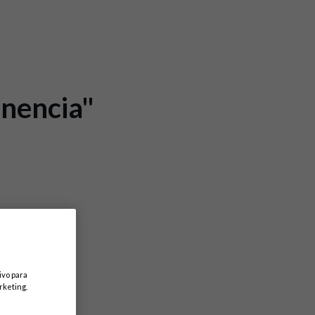
anencia"
ivo para
rketing.