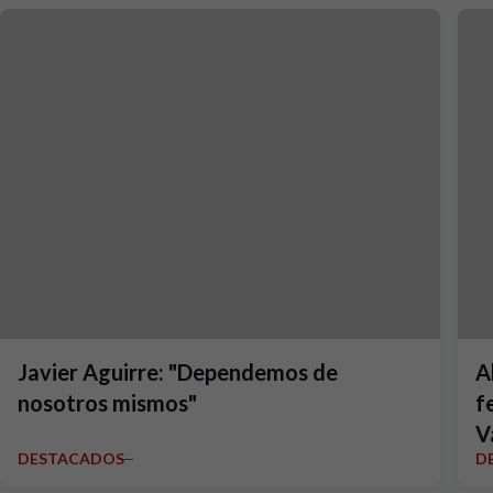
Javier Aguirre: "Dependemos de
A
nosotros mismos"
f
V
DESTACADOS
D