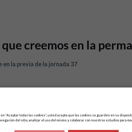
o que creemos en la perm
en la previa de la jornada 37
c en “Aceptar todas las cookies”, usted acepta que las cookies se guarden en su disposit
avegación del sitio, analizar el uso del mismo, y colaborar con nuestros estudios para ma