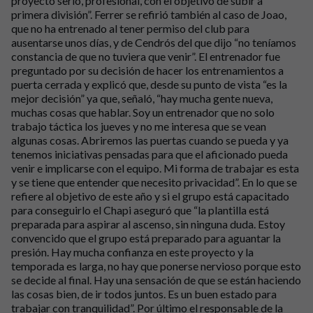
proyecto serio, profesional, con el objetivo de subir a
primera división”. Ferrer se refirió también al caso de Joao,
que no ha entrenado al tener permiso del club para
ausentarse unos días, y de Cendrós del que dijo “no teníamos
constancia de que no tuviera que venir”. El entrenador fue
preguntado por su decisión de hacer los entrenamientos a
puerta cerrada y explicó que, desde su punto de vista “es la
mejor decisión” ya que, señaló, “hay mucha gente nueva,
muchas cosas que hablar. Soy un entrenador que no solo
trabajo táctica los jueves y no me interesa que se vean
algunas cosas. Abriremos las puertas cuando se pueda y ya
tenemos iniciativas pensadas para que el aficionado pueda
venir e implicarse con el equipo. Mi forma de trabajar es esta
y se tiene que entender que necesito privacidad”. En lo que se
refiere al objetivo de este año y si el grupo está capacitado
para conseguirlo el Chapi aseguró que “la plantilla está
preparada para aspirar al ascenso, sin ninguna duda. Estoy
convencido que el grupo está preparado para aguantar la
presión. Hay mucha confianza en este proyecto y la
temporada es larga, no hay que ponerse nervioso porque esto
se decide al final. Hay una sensación de que se están haciendo
las cosas bien, de ir todos juntos. Es un buen estado para
trabajar con tranquilidad”. Por último el responsable de la