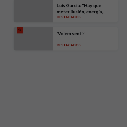
Luis García: "Hay que
meter ilusión, energía,
DESTACADOS
intensidad, ambición y
exigencia"
‘Volem sentir’
DESTACADOS