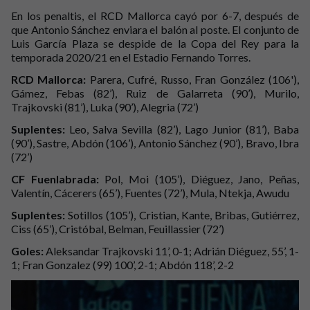
En los penaltis, el RCD Mallorca cayó por 6-7, después de
que Antonio Sánchez enviara el balón al poste. El conjunto de
Luis García Plaza se despide de la Copa del Rey para la
temporada 2020/21 en el Estadio Fernando Torres.
RCD Mallorca:
Parera, Cufré, Russo, Fran González (106'),
Gámez, Febas (82’), Ruiz de Galarreta (90’), Murilo,
Trajkovski (81’), Luka (90’), Alegria (72’)
Suplentes:
Leo, Salva Sevilla (82’), Lago Junior (81’), Baba
(90’), Sastre, Abdón (106’), Antonio Sánchez (90’), Bravo, Ibra
(72’)
CF Fuenlabrada:
Pol, Moi (105’), Diéguez, Jano, Peñas,
Valentín, Cácerers (65’), Fuentes (72’), Mula, Ntekja, Awudu
Suplentes:
Sotillos (105’), Cristian, Kante, Bribas, Gutiérrez,
Ciss (65’), Cristóbal, Belman, Feuillassier (72’)
Goles:
Aleksandar Trajkovski 11’, 0-1; Adrián Diéguez, 55’, 1-
1; Fran Gonzalez (99) 100’, 2-1; Abdón 118’, 2-2