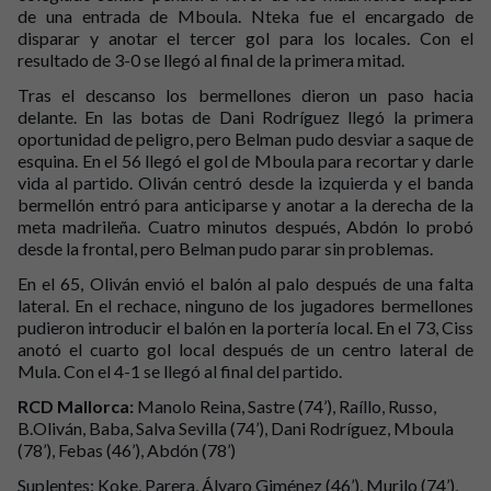
de una entrada de Mboula. Nteka fue el encargado de
disparar y anotar el tercer gol para los locales. Con el
resultado de 3-0 se llegó al final de la primera mitad.
Tras el descanso los bermellones dieron un paso hacia
delante. En las botas de Dani Rodríguez llegó la primera
oportunidad de peligro, pero Belman pudo desviar a saque de
esquina. En el 56 llegó el gol de Mboula para recortar y darle
vida al partido. Oliván centró desde la izquierda y el banda
bermellón entró para anticiparse y anotar a la derecha de la
meta madrileña. Cuatro minutos después, Abdón lo probó
desde la frontal, pero Belman pudo parar sin problemas.
En el 65, Oliván envió el balón al palo después de una falta
lateral. En el rechace, ninguno de los jugadores bermellones
pudieron introducir el balón en la portería local. En el 73, Ciss
anotó el cuarto gol local después de un centro lateral de
Mula. Con el 4-1 se llegó al final del partido.
RCD Mallorca:
Manolo Reina, Sastre (74’), Raíllo, Russo,
B.Oliván, Baba, Salva Sevilla (74’), Dani Rodríguez, Mboula
(78’), Febas (46’), Abdón (78’)
Suplentes: Koke, Parera, Álvaro Giménez (46’), Murilo (74’),