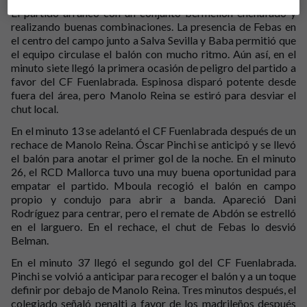
El partido arrancó con un conjunto bermellón enchufado y
realizando buenas combinaciones. La presencia de Febas en
el centro del campo junto a Salva Sevilla y Baba permitió que
el equipo circulase el balón con mucho ritmo. Aún así, en el
minuto siete llegó la primera ocasión de peligro del partido a
favor del CF Fuenlabrada. Espinosa disparó potente desde
fuera del área, pero Manolo Reina se estiró para desviar el
chut local.
En el minuto 13 se adelantó el CF Fuenlabrada después de un
rechace de Manolo Reina. Óscar Pinchi se anticipó y se llevó
el balón para anotar el primer gol de la noche. En el minuto
26, el RCD Mallorca tuvo una muy buena oportunidad para
empatar el partido. Mboula recogió el balón en campo
propio y condujo para abrir a banda. Apareció Dani
Rodríguez para centrar, pero el remate de Abdón se estrelló
en el larguero. En el rechace, el chut de Febas lo desvió
Belman.
En el minuto 37 llegó el segundo gol del CF Fuenlabrada.
Pinchi se volvió a anticipar para recoger el balón y a un toque
definir por debajo de Manolo Reina. Tres minutos después, el
colegiado señaló penalti a favor de los madrileños después