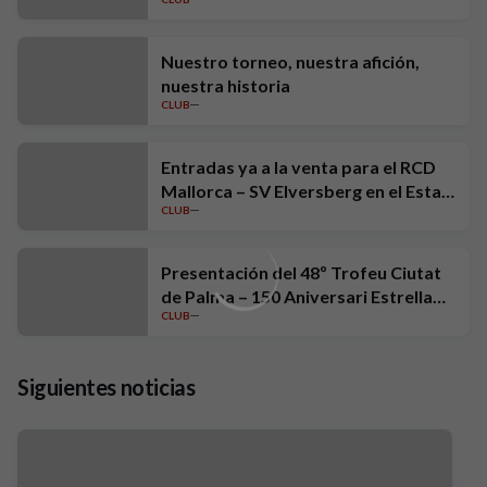
Nuestro torneo, nuestra afición,
nuestra historia
CLUB
Entradas ya a la venta para el RCD
Mallorca – SV Elversberg en el Estadi
CLUB
Mallorca Son Moix
Presentación del 48º Trofeu Ciutat
de Palma – 150 Aniversari Estrella
CLUB
Damm
Siguientes noticias