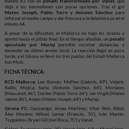
minuto 63 con un
penalti transformado por Vanat
, que
dejó a los bermellones con pocas opciones. Tras el gol
Mateo Joseph, Pablo Torre y Antonio Sánchez
para
reforzar el medio campo y dar frescura a la delantera ya en el
minuto 64.
A pesar de la dificultad, el Mallorca no bajó los brazos y
apretó hasta el pitido final. En el tiempo añadido, un
penalti
ejecutado por Muriqi
permitió recortar distancias y
encender un último arreón local. La reacción llegó un poco
tarde, y el Girona se llevó los tres puntos del Estadi Mallorca
Son Moix.
FICHA TÉCNICA:
RCD Mallorca:
Leo Román; Maffeo (Llabrés, 89'), Valjent,
Raíllo, Mojica; Samu (Antonio Sánchez, 64'), Morlanes
(Mascarell, 46'), Darder (Pablo Torre, 64'); Jan Virgili (Mateu
Jaume, 86'), Asano (Mateo Joseph, 64') y Muriqi.
Girona FC:
Gazzaniga; Arnau Martínez, Vitor Reis, Blind,
Álex Moreno; Witsel, Lemar (Francés, 70'), Iván Martín;
Tsygankov, Bryan Gil (Joel Roca, 75') y Vanat.
Goles:
Tsygankov (min. 25), Vanat (min. 63) y Muriqi (min.