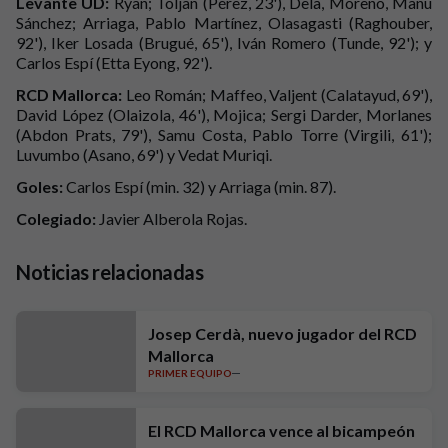
Levante UD:
Ryan; Toljan (Pérez, 23'), Dela, Moreno, Manu
Sánchez; Arriaga, Pablo Martínez, Olasagasti (Raghouber,
92'), Iker Losada (Brugué, 65'), Iván Romero (Tunde, 92'); y
Carlos Espí (Etta Eyong, 92').
RCD Mallorca:
Leo Román; Maffeo, Valjent (Calatayud, 69'),
David López (Olaizola, 46'), Mojica; Sergi Darder, Morlanes
(Abdon Prats, 79'), Samu Costa, Pablo Torre (Virgili, 61');
Luvumbo (Asano, 69') y Vedat Muriqi.
Goles:
Carlos Espí (min. 32) y Arriaga (min. 87).
Colegiado:
Javier Alberola Rojas.
Noticias relacionadas
Josep Cerdà, nuevo jugador del RCD
Mallorca
PRIMER EQUIPO
El RCD Mallorca vence al bicampeón