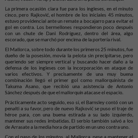
La primera ocasión clara fue para los ingleses, en el minuto
cinco, pero Rajković, el hombre de los iniciales 45 minutos,
estuvo providencial ante un remate a bocajarro para evitar el
gol en contra. Los bermellones respondieron poco después
con un chute de Dani Rodríguez, dentro del área, algo
escorado, que se marchó por encima de la portería rival.
El Mallorca, sobre todo durante los primeros 25 minutos, fue
dueño de la posesión, movía la pelota sin precipitarse, pero
queriendo ser siempre vertical y buscando hacer daño a la
defensa de los ingleses con la incorporación en ataque de
varios efectivos. Y precisamente de una muy buena
combinación llegó el primer gol como mallorquinista de
Takuma Asano, que recibió una asistencia de Antonio
Sánchez después de que el mallorquín atacase el espacio.
Prácticamente acto seguido, eso sí, el Barnsley contó con un
penalti a su favor, pero de nuevo Rajković se puso el traje de
héroe para, con una buena estirada a su lado izquierdo,
mantener sus redes imbatidas. El serbio también salvó a los
de Arrasate a la media hora de partido en un uno contra uno.
Con el paso de los minutos, al Mallorca, pese a mantener el