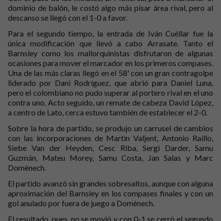
dominio de balón, le costó algo más pisar área rival, pero al
descanso se llegó con el 1-0 a favor.
Para el segundo tiempo, la entrada de Iván Cuéllar fue la
única modificación que llevó a cabo Arrasate. Tanto el
Barnsley como los mallorquinistas disfrutaron de algunas
ocasiones para mover el marcador en los primeros compases.
Una de las más claras llegó en el 58' con un gran contragolpe
liderado por Dani Rodríguez, que abrió para Daniel Luna,
pero el colombiano no pudo superar al portero rival en el uno
contra uno. Acto seguido, un remate de cabeza David López,
a centro de Lato, cerca estuvo también de establecer el 2-0.
Sobre la hora de partido, se produjo un carrusel de cambios
con las incorporaciones de Martin Valjent, Antonio Raíllo,
Siebe Van der Heyden, Cesc Riba, Sergi Darder, Samu
Guzmán, Mateu Morey, Samu Costa, Jan Salas y Marc
Domènech.
El partido avanzó sin grandes sobresaltos, aunque con alguna
aproximación del Barnsley en los compases finales y con un
gol anulado por fuera de juego a Domènech.
El resultado, pues, no se movió y con 0-1 se cerró el segundo