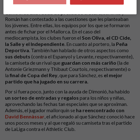
dos de sus ídolos.
Como si de
una rueda de prensa se tratara
, Sánchez y
Román han contestado a las cuestiones que les planteaban
los jóvenes. Entre ellas, los equipos por los que se formaron
antes de fichar por el Mallorca. En el caso del
mediocampista, los clubes fueron el
Son Oliva, el CD Cide,
la Salle y el Independiente
. En cuanto al portero, la
Peña
Deportiva
. También han hablado de otros aspectos como
sus debuts
(contra el Espanyol y Levante, respectivamente),
la camiseta de un rival que
guardan con más cariño
(la de
Antonie Griezmann y Thibaut Courtois, respectivamente) o
la
final de Copa del Rey
, que para Sánchez, es
el mejor
partido que ha jugado en su carrera.
Por si fuera poco, junto con la ayuda de Dimonió, ha habido
un sorteo de entradas y regalos
para los niños y niñas,
aprovechando las fechas tan especiales que se aproximan.
Además, el jugador mallorquín se
ha reencontrado con
David Bennàssar
, el aficionado al que Sánchez conoció hace
unos pocos meses y al que regaló su camiseta tras el partido
de LaLiga contra el Athletic Club.